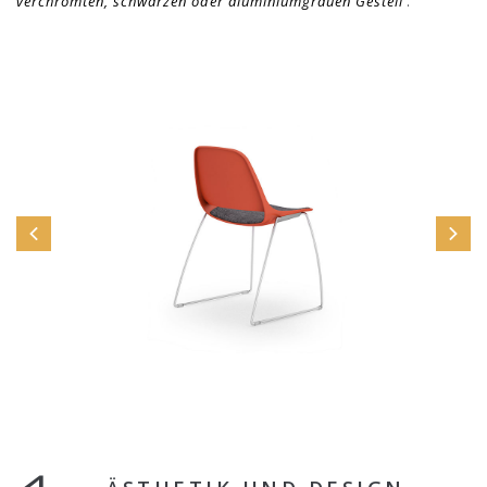
verchromten, schwarzen oder aluminiumgrauen Gestell
.