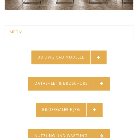
MEDIA
3D DWG CAD MODELLE
DATASHEET & BROSCHÜRE
BILDERGALERIE JPG
NUTZUNG UND WARTUNG