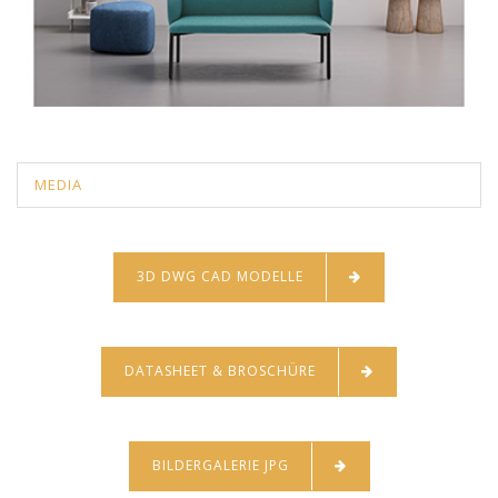
MEDIA
3D DWG CAD MODELLE
DATASHEET & BROSCHÜRE
BILDERGALERIE JPG